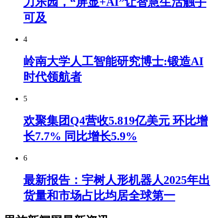
力乐园，“屏显+AI”让智慧生活触手
可及
4
岭南大学人工智能研究博士:锻造AI
时代领航者
5
欢聚集团Q4营收5.819亿美元 环比增
长7.7% 同比增长5.9%
6
最新报告：宇树人形机器人2025年出
货量和市场占比均居全球第一