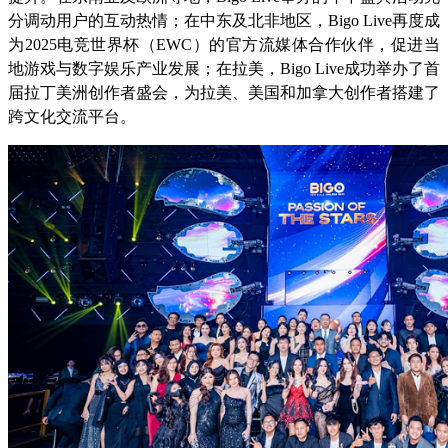
分调动用户的互动热情；在中东及北非地区，Bigo Live再度成
为2025电竞世界杯（EWC）的官方流媒体合作伙伴，促进当
地游戏与数字娱乐产业发展；在拉美，Bigo Live成功举办了首
届拉丁美洲创作者盛会，为拉美、美国和加拿大创作者搭建了
跨文化交流平台。