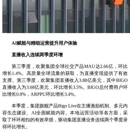
AI赋能与精细运营提升用户体验
直播收入
连续两季度环增
第三季度，欢聚集团全球社交产品MAU达2.66亿，环比
增长1.4%。高质量全球流量的获取，为直播变现提供了有效
支撑。第三季度，欢聚集团直播收入3.88亿美元，其中BIGO
直播收入为3.68亿美元，环比增长3.5%。BIGO总付费用户环
比增长0.8%，ARPPU环比增长3.4%。
本季度，集团旗舰产品Bigo Live在主播激励机制、多元内
容生态建设、AI全面赋能内容、本地运营活动等各方面，采
取了环环相扣的有效举措，驱动集团直播业务连续两个季度录
得环比增长。