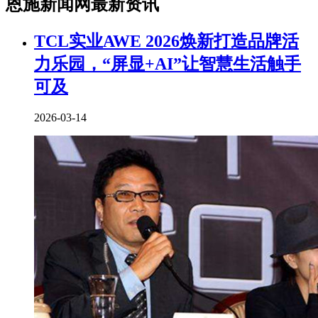
恩施新闻网最新资讯
TCL实业AWE 2026焕新打造品牌活
力乐园，“屏显+AI”让智慧生活触手
可及
2026-03-14