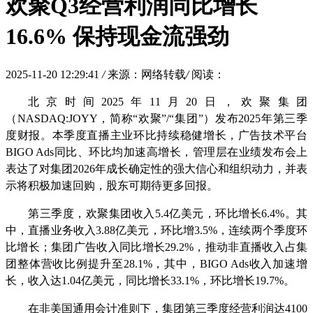
欢聚Q3经营利润同比增长
16.6% 保持现金流强劲
2025-11-20 12:29:41
/
来源：网络转载
/
阅读：
北京时间2025年11月20日，欢聚集团
（NASDAQ:JOYY，简称“欢聚”/“集团”）发布2025年第三季
度财报。本季度直播主业环比持续稳健增长，广告技术平台
BIGO Ads同比、环比均加速高增长，管理层在业绩发布会上
表达了对集团2026年成长确定性的强大信心和组织动力，并表
示将积极加速回购，股东可期待更多回报。
第三季度，欢聚集团收入5.4亿美元，环比增长6.4%。其
中，直播业务收入3.88亿美元，环比增3.5%，连续两个季度环
比增长；集团广告收入同比增长29.2%，推动非直播收入占集
团整体营收比例提升至28.1%，其中，BIGO Ads收入加速增
长，收入达1.04亿美元，同比增长33.1%，环比增长19.7%。
在非美国通用会计准则下，集团第三季度经营利润达4100