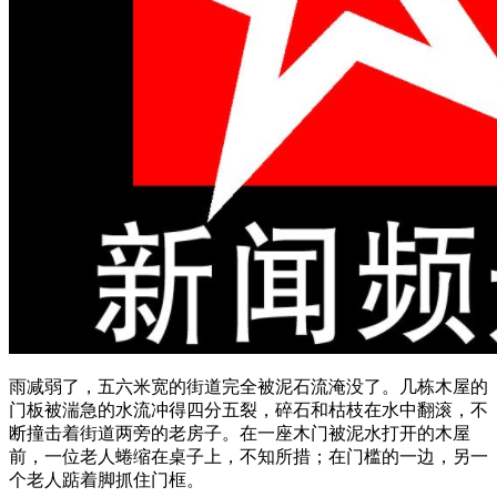
雨减弱了，五六米宽的街道完全被泥石流淹没了。几栋木屋的
门板被湍急的水流冲得四分五裂，碎石和枯枝在水中翻滚，不
断撞击着街道两旁的老房子。在一座木门被泥水打开的木屋
前，一位老人蜷缩在桌子上，不知所措；在门槛的一边，另一
个老人踮着脚抓住门框。