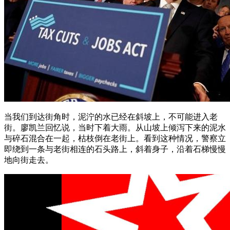
当我们到达街角时，泥泞的水已经在斜坡上，不可能进入老
街。廖凯兰回忆说，当时下着大雨。从山坡上倾泻下来的泥水
与碎石混合在一起，枯枝倒在老街上。看到这种情况，警察立
即绕到一条与老街相连的石头路上，斜着身子，沿着石梯慢慢
地向街走去。