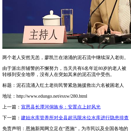
两个老人安然无恙，廖凯兰在汹涌的泥石流中继续深入老街。
由于派出所辅警的不懈努力，当天共有6名年近80岁的老人被
转移到安全地带，没有人在突如其来的泥石流中受伤。
标题：泥石流涌入红土老街民警紧急施援救出六名被困老人
地址：http://www.edungo.net/esxw/280.html
上一篇：
宣恩县长潭河侗族乡：安置点上好风光
下一篇：
建始水库管养所对全县超汛限水位水库进行隐患排查
免责声明：恩施新闻网立足在“恩施”，为市民以及全国各地的