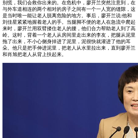
别慌，我们会救你出来的。在危机中，廖开兰突然注意到，在
与外车道相连的两个相对的房子之间有一个一人宽的缝隙，这
是当时唯一能让老人脱离危险的地方。事后，廖开兰说:他和
刘佳星紧紧地握着老人的手。当腿脚不便的老人在急流中爬起
来时，廖开兰用双臂搂住老人的腰，他们合力帮助老人到了高
岭。这时，背着一个老人从房间里走出来的李友，把腿从泥里
拖了出来，不小心侧身掉进了泥里，泥很快就灌进了他的耳
朵。他只是把手伸进泥里，把老人从水里拉出来，直到廖开兰
和肖旭把老人从背上扶起来。