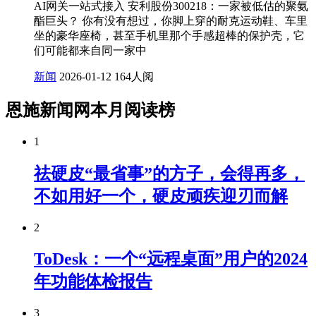
AI网关一站式接入 安利股份300218：一家被低估的聚氨
酯巨头？ 你有没有想过，你脚上穿的耐克运动鞋、车里
坐的豪华座椅，甚至手机里那个手感超棒的保护壳，它
们可能都来自同一家中
新闻
2026-01-12
164人阅
恩施新闻网本月阅读榜
1
祛硬皮“最省事”的方子，会得再多，
不如用好一个，硬皮顽疾迎刃而解
2
ToDesk：一个“远程桌面”用户的2024
年功能体检报告
3