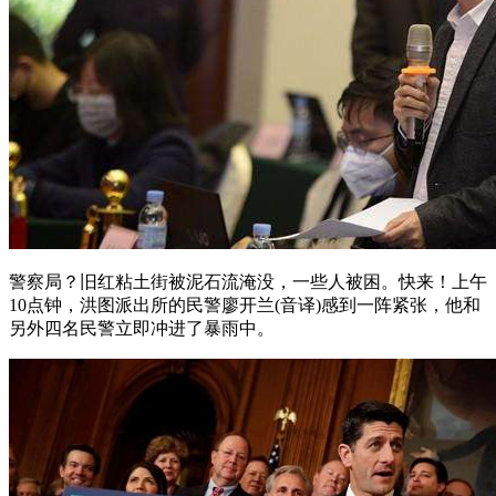
警察局？旧红粘土街被泥石流淹没，一些人被困。快来！上午
10点钟，洪图派出所的民警廖开兰(音译)感到一阵紧张，他和
另外四名民警立即冲进了暴雨中。