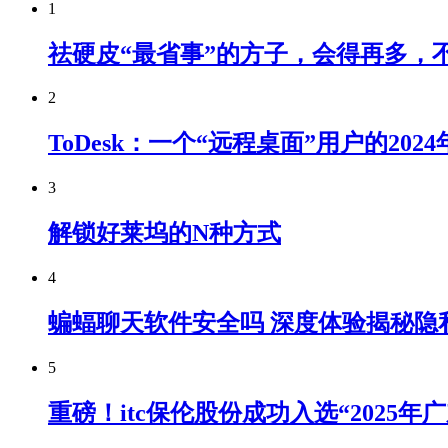
1
祛硬皮“最省事”的方子，会得再多，
2
ToDesk：一个“远程桌面”用户的20
3
解锁好莱坞的N种方式
4
蝙蝠聊天软件安全吗 深度体验揭秘隐
5
重磅！itc保伦股份成功入选“2025