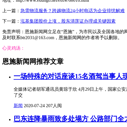
地址：http://www.edungo.net/esxw/68016.html
上一篇：
急需物流服务？跨越物流24小时电话为企业排忧解难
下一篇：
泓基集团股价上涨，股东清莲证办理成关键因素
免责声明：恩施新闻网立足在“恩施”，为市民以及全国各地
及时联系btr2031@163.com，恩施新闻网的作者将予以删除。
心灵鸡汤：
恩施新闻网推荐文章
一场特殊的对话座谈15名酒驾当事人
全媒体记者胡军通讯员黄琼于欣 4月29日上午，国家公
了交
新闻
2020-07-24
207人阅
巴东连降暴雨致多处塌方 公路部门全