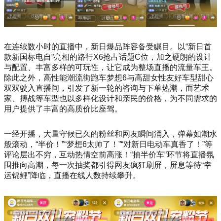
在连续数小时的直播中，新日爆品阵容备受瞩目。以“新日首
款新国标电自”亮相的路行X6抢占话题C位，加之硬朗的设计
与配置、丰富多样的可玩性，让它成为整场直播的流量车王。
除此之外，高性能潮流街跑车梦想6与高甜女性友好车型甜心
双双驶入直播间，引发了新一轮的咨询与下单热潮，而艺术
家、搏战等车型也以多样化设计和亲民的价格，为不同需求的
用户提供了丰富的高质价比座驾。
一经开播，大量守候已久的粉丝和网友瞬间涌入，弹幕如潮水
般滚动，“半价！”“梦想6太帅了！”“对新日电动车真香了！”等
评论层出不穷，互动热情空前高涨！“抽半价车“环节将直播氛
围推向高潮，每一次抽奖都引得网友疯狂刷屏，屏息等待“幸
运锦鲤”降临，直播在线人数持续攀升。