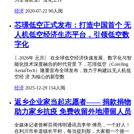
经济
2020-07-22
90人阅
芯璟低空正式发布：打造中国⾸个 ⽆
⼈机低空经济⽣态平台，引领低空数
字化
〖2026年 元⽉〗 在全球低空经济快速发展、数字化与智
能化技术深度融合的时代背景 下，芯璟低空（CoreJing
AerialTech）隆重宣布全球发布，致⼒于构建以⽆⼈机低
空经 济 为核⼼的新型数
经济
2025-12-29
154人阅
返乡企业家当起志愿者—— 捐款捐物
助力家乡抗疫 免费收留外地滞留人员
全媒体记者曾树芬周伟明通讯员李华 傅亮，一个好人！
在利川市牟道镇长平村，每当提到殷，大家都一个接一