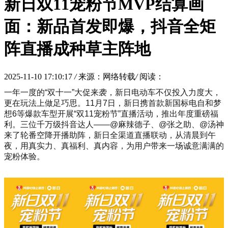
新日双11宠粉节MVP结算画
面：新品首发即爆，抖音全矩
阵直播成种草主阵地
2025-11-10 17:10:17
/
来源：网络转载
/
阅读：
一年一度的“双十一”大促来袭，新日电动车不仅投入力度大，
更在玩法上做足巧思。11月7日，新日携首款新国标电自和梦
想6等爆款车型开展“双11宠粉节”直播活动，推出年度重磅福
利。三位千万级抖音达人——@麻辣德子、@张之助、@汤神
来了轮番空降开播助阵，新日全渠道直播联动，从清晨到午
夜，用真实力、真福利、真内容，为用户带来一场诚意满满的
宠粉体验。