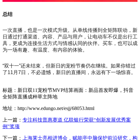
总结
一次直播，也是一次模式升级。从单线传播到全矩阵联动，新
日通过打通渠道、内容、产品与用户，让电动车不仅是出行工
具，更成为连接生活方式与情感认同的伙伴。买车，也可以成
为一场有趣、有温度、有内容的体验。
“双十一”还未结束，但新日的宠粉节奏仍在继续。如果你错过
了11月7日，不必遗憾，新日的直播间，永远有下一场惊喜。
标题：新日双11宠粉节MVP结算画面：新品首发即爆，抖音
全矩阵直播成种草主阵地
地址：http://www.edungo.net/esjj/68053.html
上一篇：
专注科技普惠赛道 亿联银行荣获“创新发展优秀案
例”奖项
下一篇：
上海莱士亮相进博会，赋能卒中脑保护前沿研究，构