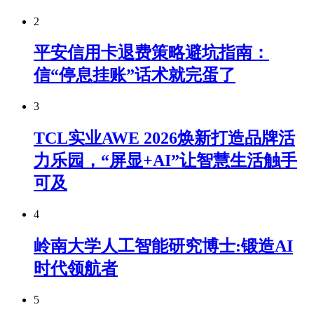
2
平安信用卡退费策略避坑指南：
信“停息挂账”话术就完蛋了
3
TCL实业AWE 2026焕新打造品牌活
力乐园，“屏显+AI”让智慧生活触手
可及
4
岭南大学人工智能研究博士:锻造AI
时代领航者
5