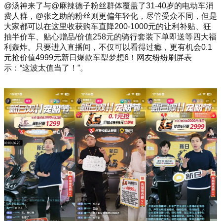
@汤神来了与@麻辣德子粉丝群体覆盖了31-40岁的电动车消
费人群，@张之助的粉丝则更偏年轻化，尽管受众不同，但是
大家都可以在这里收获购车直降200-1000元的让利补贴、狂
抽半价车、贴心赠品/价值258元的骑行套装下单即送等四大福
利轰炸。只要进入直播间，不仅可以看得过瘾，更有机会0.1
元抢价值4999元新日爆款车型梦想6！网友纷纷刷屏表
示：“这波太值当了！”。