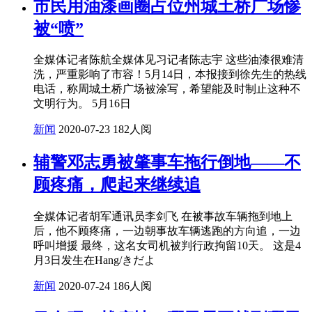
市民用油漆画圈占位州城土桥广场惨
被“喷”
全媒体记者陈航全媒体见习记者陈志宇 这些油漆很难清
洗，严重影响了市容！5月14日，本报接到徐先生的热线
电话，称周城土桥广场被涂写，希望能及时制止这种不
文明行为。 5月16日
新闻
2020-07-23
182人阅
辅警邓志勇被肇事车拖行倒地——不
顾疼痛，爬起来继续追
全媒体记者胡军通讯员李剑飞 在被事故车辆拖到地上
后，他不顾疼痛，一边朝事故车辆逃跑的方向追，一边
呼叫增援 最终，这名女司机被判行政拘留10天。 这是4
月3日发生在Hang/きだよ
新闻
2020-07-24
186人阅