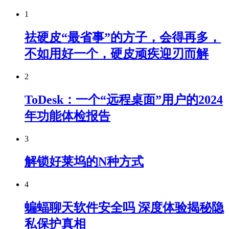
1
祛硬皮“最省事”的方子，会得再多，
不如用好一个，硬皮顽疾迎刃而解
2
ToDesk：一个“远程桌面”用户的2024
年功能体检报告
3
解锁好莱坞的N种方式
4
蝙蝠聊天软件安全吗 深度体验揭秘隐
私保护真相