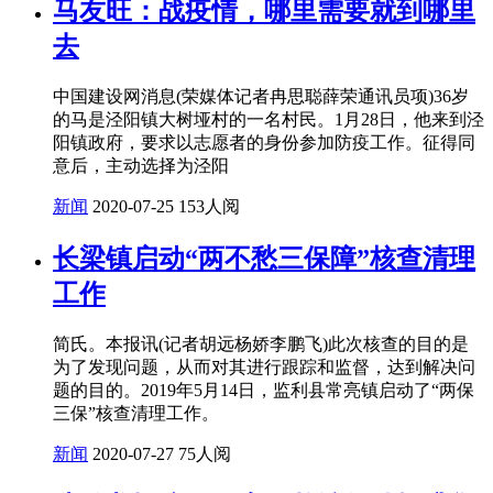
马友旺：战疫情，哪里需要就到哪里
去
中国建设网消息(荣媒体记者冉思聪薛荣通讯员项)36岁
的马是泾阳镇大树垭村的一名村民。1月28日，他来到泾
阳镇政府，要求以志愿者的身份参加防疫工作。征得同
意后，主动选择为泾阳
新闻
2020-07-25
153人阅
长梁镇启动“两不愁三保障”核查清理
工作
简氏。本报讯(记者胡远杨娇李鹏飞)此次核查的目的是
为了发现问题，从而对其进行跟踪和监督，达到解决问
题的目的。2019年5月14日，监利县常亮镇启动了“两保
三保”核查清理工作。
新闻
2020-07-27
75人阅