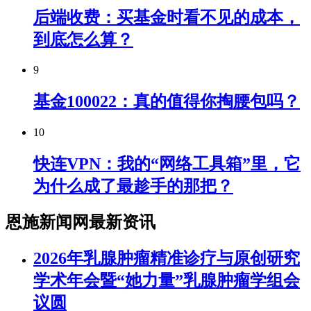
后端收费：买基金时看不见的成本，
到底怎么算？
9
基金100022：真的值得你掏腰包吗？
10
快连VPN：我的“网络工具箱”里，它
为什么成了最趁手的那把？
恩施新闻网最新资讯
2026年乳腺肿瘤精准诊疗与原创研究
学术年会暨“她力量”乳腺肿瘤学组会
议圆