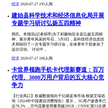
经济
2020-07-27
195人阅
建始县科学技术和经济信息化局开展
专题学习研讨弘扬五四精神
简氏。本报讯(记者胡亭)为了积极响应全县弘扬五四精
神、展示青年风采的号召，5月9日，县科技经济信息技
术局组织了一次专题学习研讨会，全体青年干部参加了
这次活动。 讨论中，
经济
2020-07-27
106人阅
卡世界领跑手机卡代理新赛道：百万
代理、3000万用户背后的五大核心竞
争力
【行业风口】权威数据指向千亿级蓝海市场 根据艾瑞咨
询《2024年中国通信消费报告》显示， 5G用户渗透率已
达78.3% ，月均流量使用量突破20GB；CNNIC第53次调