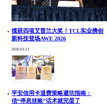
揽获四项艾普兰大奖！TCL实业携创
新科技登场AWE 2026
2026-03-13
平安信用卡退费策略避坑指南：
信“停息挂账”话术就完蛋了