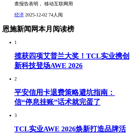
查报告表明， 移动互联网用
经济
2025-12-02
74人阅
恩施新闻网本月阅读榜
1
揽获四项艾普兰大奖！TCL实业携创
新科技登场AWE 2026
2
平安信用卡退费策略避坑指南：
信“停息挂账”话术就完蛋了
3
TCL实业AWE 2026焕新打造品牌活